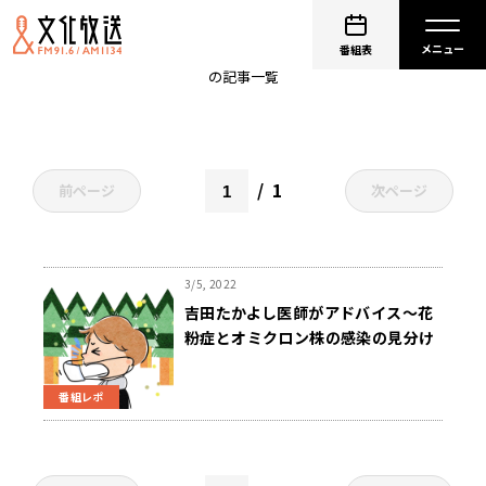
筋肉痛
番組表
の記事一覧
1
前ページ
次ページ
3/5, 2022
吉田たかよし医師がアドバイス〜花
粉症とオミクロン株の感染の見分け
方
番組レポ