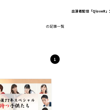
出演者
配信「QloveR」
篠塚理子
の記事一覧
1