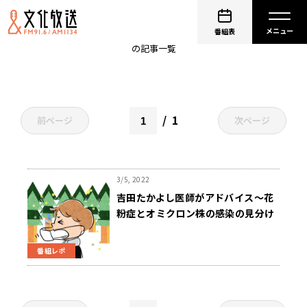
粘膜
番組表
の記事一覧
1
前ページ
次ページ
3/5, 2022
吉田たかよし医師がアドバイス〜花
粉症とオミクロン株の感染の見分け
方
番組レポ