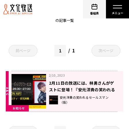
素【SU】
番組表
の記事一覧
1
前ページ
次ページ
2/10, 2023
2月11日の放送には、林勇さんがゲ
ストに登場！『安元洋貴の笑われる
セールスマン（仮）』
安元洋貴の笑われるセールスマン
（仮）
お知らせ