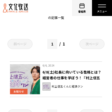
経営中毒 社長はつらい、だから楽しい
番組表
の記事一覧
1
前ページ
次ページ
6/6, 2024
6/8(土)社長に向いている性格とは？
経営者の仕事を学ぼう！『村上信五
くんと経済クン』
村上信五くんと経済クン
お知らせ