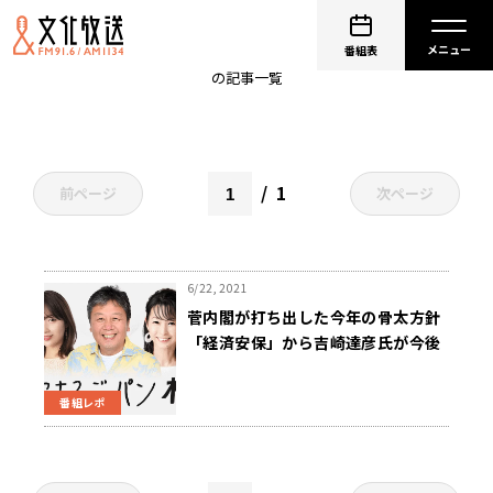
経済安保
番組表
の記事一覧
1
前ページ
次ページ
6/22, 2021
菅内閣が打ち出した今年の骨太方針
「経済安保」から吉崎達彦氏が今後
を予測～6月22日「くにまるジャパ
ン極」
番組レポ