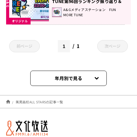
TUNE第96回ランキング振り返り＆
第97回 注目楽曲紹介
A&Gメディアステーション FUN
MORE TUNE
オリジナル
1
前ページ
次ページ
年月別で見る
2025年01月
美男高校ALL STARSの記事一覧