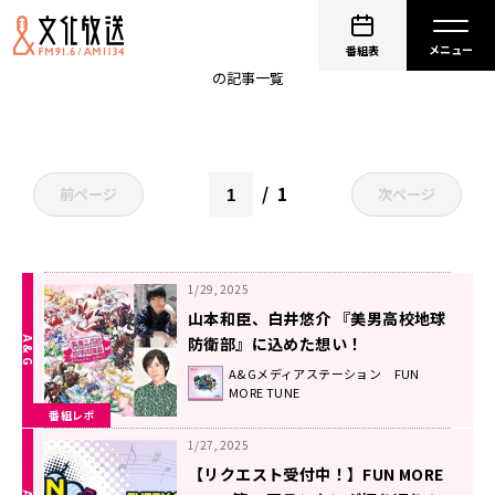
美男高校ALL STARS
番組表
の記事一覧
1
前ページ
次ページ
1/29, 2025
山本和臣、白井悠介 『美男高校地球
防衛部』に込めた想い！
A&Gメディアステーション FUN
MORE TUNE
番組レポ
1/27, 2025
【リクエスト受付中！】FUN MORE