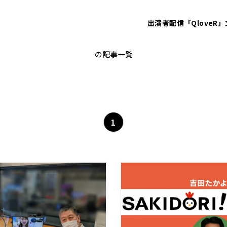
出演者
配信「QloveR」
脳科学
の記事一覧
1