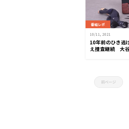
番組レポ
10/11, 2021
10年前のひき逃
え捜査継続 大
こと」〜10月1
極」
前ページ