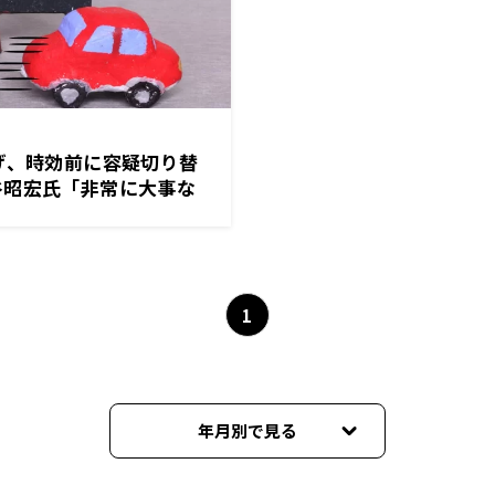
げ、時効前に容疑切り替
谷昭宏氏「非常に大事な
1日「くにまるジャパン
1
年月別で見る