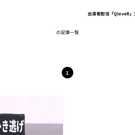
出演者
配信「QloveR」
自動車運転過失致死
の記事一覧
1