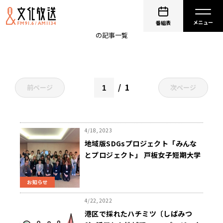
芝BeeBee’sプロジェクト
番組表
の記事一覧
1
前ページ
次ページ
4/18, 2023
地域版SDGsプロジェクト「みんな
とプロジェクト」 戸板女子短期大学
食物栄養科 新一年生も参加し、メニ
ュー開発へ
お知らせ
4/22, 2022
港区で採れたハチミツ〔しばみつ