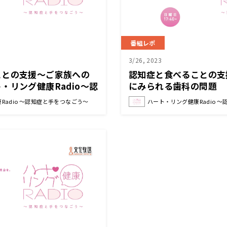
番組レポ
3/26, 2023
ことの支援〜ご家族への
認知症と食べることの支
・リング健康Radio～認
にみられる歯科の問題 
う〜 』
グ健康Radio～認知症
Radio ～認知症と手をつなごう～
ハート・リング健康Radio 
』