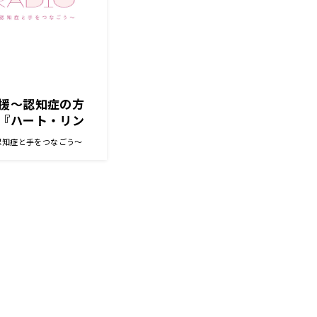
援〜認知症の方
『ハート・リン
と手をつなごう〜
～認知症と手をつなごう～