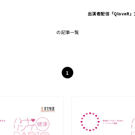
出演者
配信「QloveR」
菊谷 武
の記事一覧
1