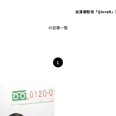
出演者
配信「QloveR」
葉梨法相
の記事一覧
1