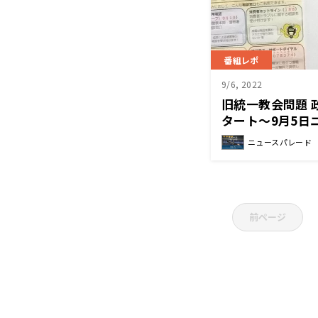
番組レポ
9/6, 2022
旧統一教会問題 
タート～9月5日
記者取材後記
ニュースパレード
前ページ