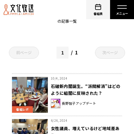
西野秀
番組表
の記事一覧
1
前ページ
次ページ
10/4, 2024
石破新内閣誕生。“派閥解消”はどの
ように組閣に反映された？
長野智子アップデート
番組レポ
6/26, 2024
女性議員、増えているけど地域差あ