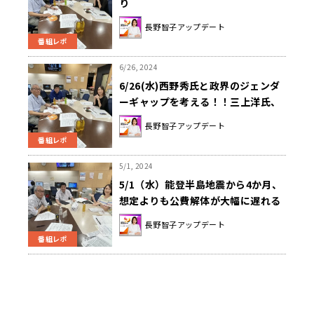
り
長野智子アップデート
番組レポ
6/26, 2024
6/26(水)西野秀氏と政界のジェンダ
ーギャップを考える！！三上洋氏、
ネットの誤情報や偽情報とどう向き
長野智子アップデート
合うべきか解説！！
番組レポ
5/1, 2024
5/1（水）能登半島地震から4か月、
想定よりも公費解体が大幅に遅れる
現状…これでは復興が進まない！
長野智子アップデート
番組レポ