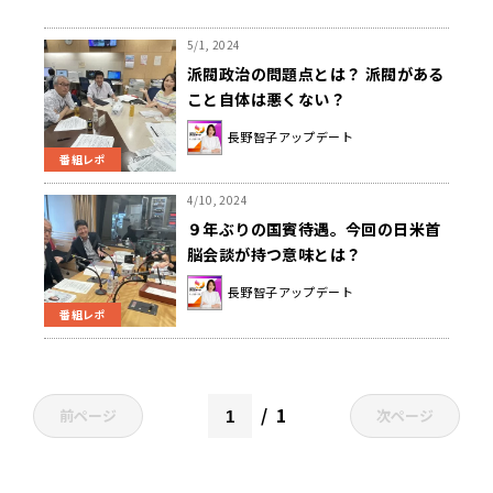
5/1, 2024
派閥政治の問題点とは？ 派閥がある
こと自体は悪くない？
長野智子アップデート
番組レポ
4/10, 2024
９年ぶりの国賓待遇。今回の日米首
脳会談が持つ意味とは？
長野智子アップデート
番組レポ
1
前ページ
次ページ