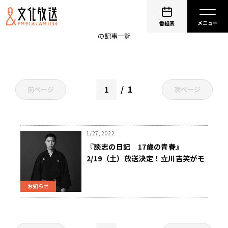
談志の日記 17歳の青春
番組表
の記事一覧
1
前ページ
次ページ
1/27, 2022
『談志の日記 17歳の青春』
2/19（土）放送決定！立川吉笑がモ
ノローグで表現
お知らせ