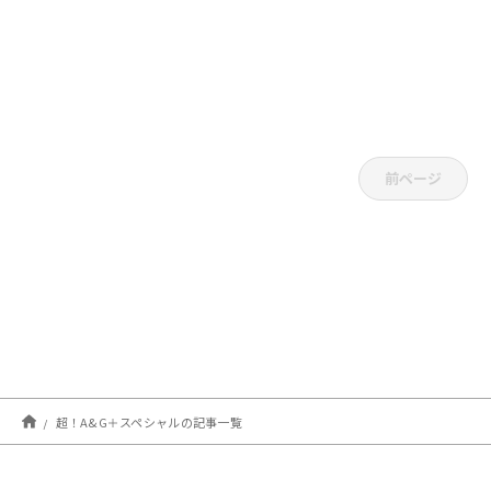
前ページ
超！A&G＋スペシャルの記事一覧