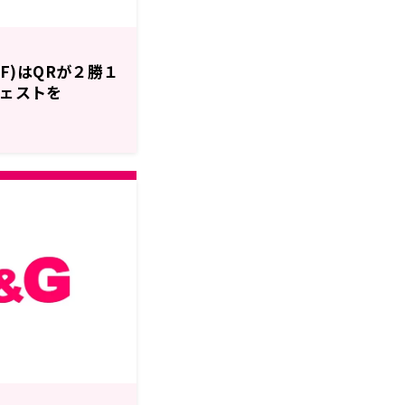
LF)はQRが２勝１
ジェストを
！A&G＋スペシャ