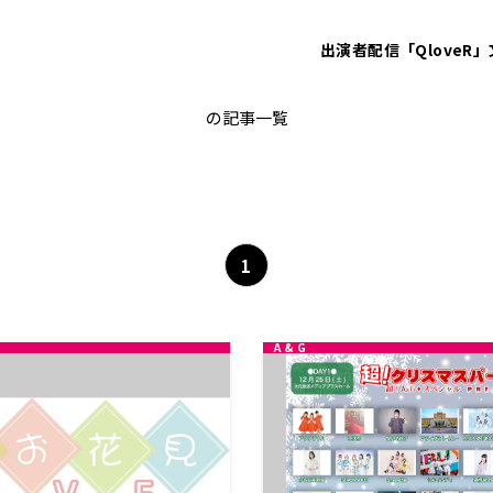
出演者
配信「QloveR」
超！A&G＋スペシャル
の記事一覧
1