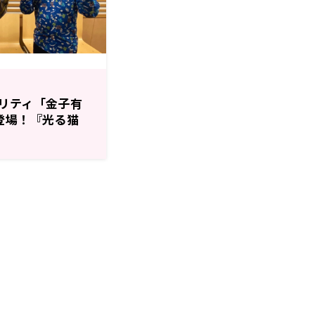
リティ「金子有
登場！『光る猫
！？