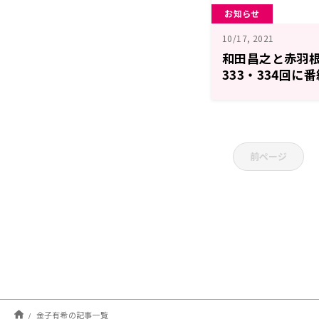
お知らせ
10/17, 2021
和田昌之と赤羽根健
333・334回
ナリティの金子
前ページ
金子有希の記事一覧