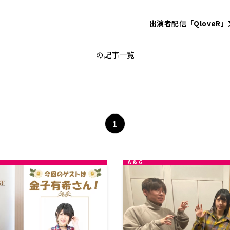
出演者
配信「QloveR」
金子有希
の記事一覧
1