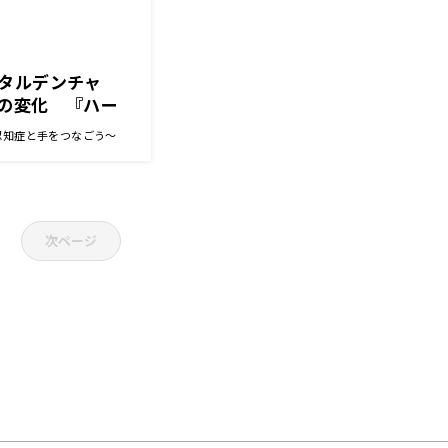
タルデンチャ
の変化 『ハー
～認知症と手をつな
～認知症と手をつなごう～
次ページ