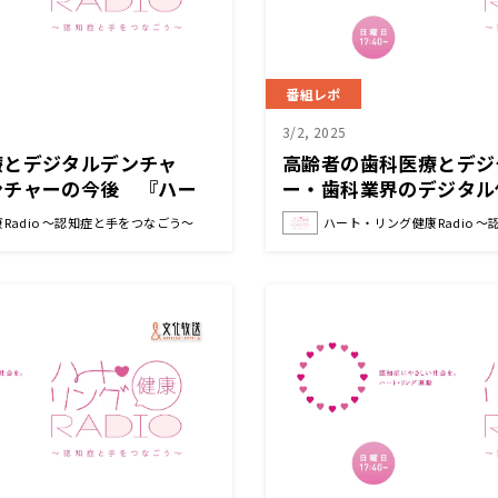
番組レポ
3/2, 2025
療とデジタルデンチャ
高齢者の歯科医療とデジ
ンチャーの今後 『ハー
ー・歯科業界のデジタル
adio～認知症と手をつな
リング健康Radio～認
Radio ～認知症と手をつなごう～
ハート・リング健康Radio 
う〜 』