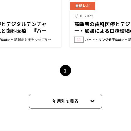
番組レポ
2/16, 2025
療とデジタルデンチャ
高齢者の歯科医療とデジ
化と歯科医療 『ハー
ー・加齢による口腔環境
adio～認知症と手をつな
ト・リング健康Radio
Radio ～認知症と手をつなごう～
ハート・リング健康Radio 
ごう〜 』
1
年月別で見る
2025年03月