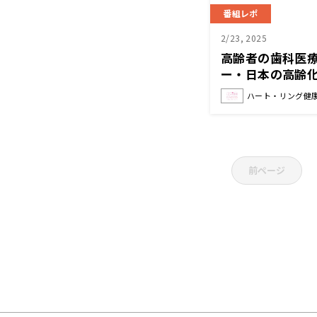
番組レポ
2/23, 2025
高齢者の歯科医
ー・日本の高齢
ト・リング健康R
ハート・リング健康
ごう〜 』
前ページ