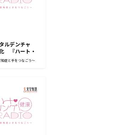
タルデンチャ
化 『ハート・
知症と手をつなご
～認知症と手をつなごう～