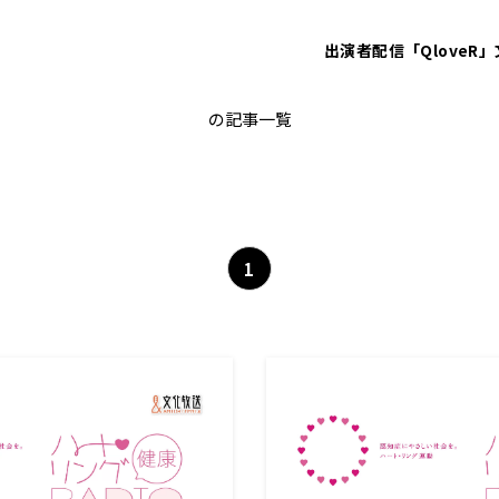
出演者
配信「QloveR」
金澤 学
の記事一覧
1