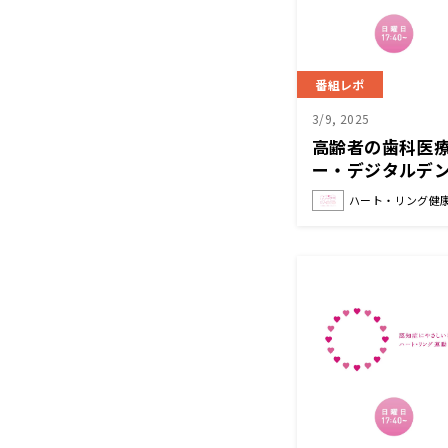
番組レポ
3/9, 2025
高齢者の歯科医
ー・デジタルデ
ト・リング健康R
ハート・リング健康
ごう〜 』