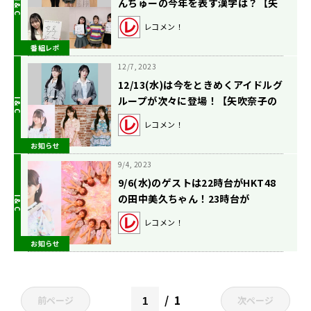
んちゅーの今年を表す漢字は？【矢
吹奈子のレコメン！】
レコメン！
番組レポ
12/7, 2023
12/13(水)は今をときめくアイドルグ
ループが次々に登場！【矢吹奈子の
レコメン！】
レコメン！
お知らせ
9/4, 2023
9/6(水)のゲストは22時台がHKT48
の田中美久ちゃん！23時台が
「≠ME」から鈴木瞳美ちゃん、冨田
レコメン！
菜々風ちゃん！【矢吹奈子のレコメ
お知らせ
ン！】
1
前ページ
次ページ