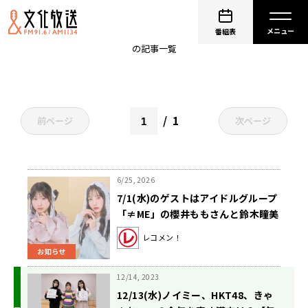
鈴木瞳美
番組表
の記事一覧
1
前ページ
次ページ
6/25, 2026
7/1(水)のゲストはアイドルグループ
「≠ME」の櫻井ももさんと鈴木瞳美
さんです！【矢吹奈子のレコメ
レコメン！
ン！】
お知らせ
12/14, 2023
12/13(水)ノイミー、HKT48、きゃ