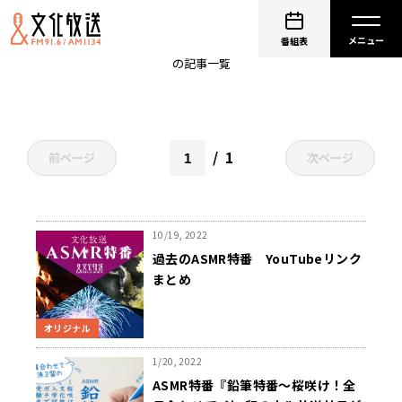
鉛筆特番
番組表
の記事一覧
1
前ページ
次ページ
10/19, 2022
過去のASMR特番 YouTubeリンク
まとめ
オリジナル
1/20, 2022
ASMR特番『鉛筆特番～桜咲け！全