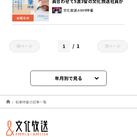
員合わせて5浪3留の文化放送社員が
入学試験問題をガチで解いて、受験
文化放送ASMR特番
生の代わりにいっぱい間違えておき
お知らせ
ますSP～』1月24日（月） 午前2時
30分から放送決定！
1
前ページ
次ページ
年月別で見る
2022年10月
鉛筆特番の記事一覧
2022年01月