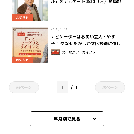
ル」をナビゲート 3/31（月）開局記
念特別編成 午前9時から ～文化
放送誕生にまつわる物語／石原裕次
お知らせ
郎／やなせたかし
2/18, 2025
ナビゲーターはお笑い芸人・やす
子！ やなせたかしが文化放送に遺し
た貴重な“名作のタネ”を紹介『ドン
文化放送アーカイブス
とモーグリとライオンと ～やなせた
お知らせ
かし 名作前夜』
1
前ページ
次ページ
年月別で見る