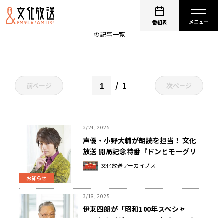
開局記念特番
番組表
の記事一覧
1
前ページ
次ページ
3/24, 2025
声優・小野大輔が朗読を担当！ 文化
放送 開局記念特番『ドンとモーグリ
とライオンと ～やなせたかし 名作前
文化放送アーカイブス
夜』
お知らせ
3/18, 2025
伊東四朗が「昭和100年スペシャ