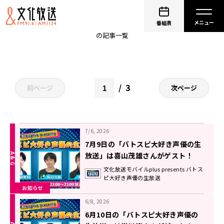
阪口大助
番組表
の記事一覧
3
前ページ
次ページ
7/6, 2026
7月9日の「バトスピ大好き声優の生
放送」は喜山茂雄さんがゲスト！
文化放送モバイルplus presents バトス
ピ大好き声優の生放送
お知らせ
6/8, 2026
6月10日の「バトスピ大好き声優の