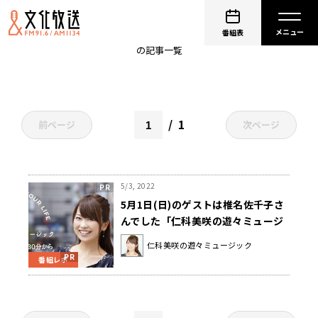
面影みなと
番組表
の記事一覧
1
前ページ
次ページ
5/3, 2022
5月1日(日)のゲストは椎名佐千子さ
んでした「仁科美咲の遊々ミュージ
ック」
仁科美咲の遊々ミュージック
番組レポ