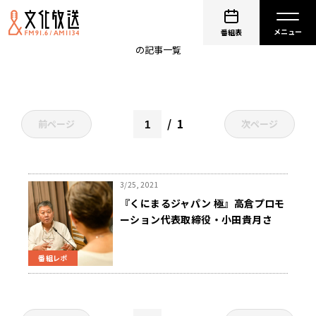
風に訊け －映画俳優・高倉 健 歌の世界－
番組表
の記事一覧
1
前ページ
次ページ
3/25, 2021
『くにまるジャパン 極』高倉プロモ
ーション代表取締役・小田貴月さ
ん“素顔の高倉健”を語る
番組レポ