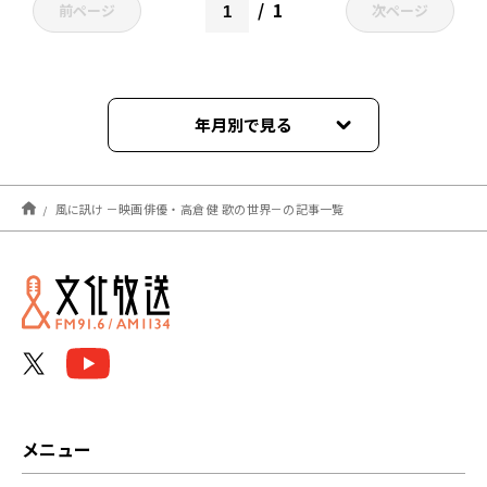
1
前ページ
次ページ
年月別で見る
2021年03月
風に訊け －映画俳優・高倉 健 歌の世界－の記事一覧
メニュー