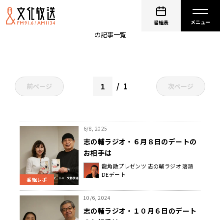
飛鳥新社
番組表
の記事一覧
1
前ページ
次ページ
6/8, 2025
志の輔ラジオ・６月８日のデートの
お相手は
龍角散プレゼンツ 志の輔ラジオ 落語
DEデート
番組レポ
10/6, 2024
志の輔ラジオ・１０月６日のデート