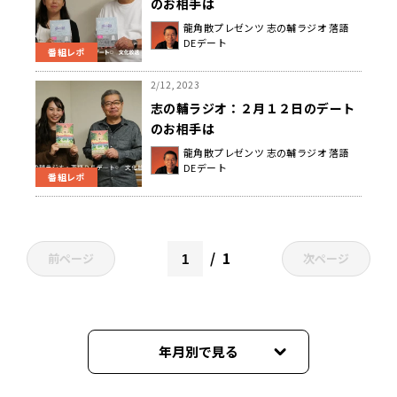
のお相手は
龍角散プレゼンツ 志の輔ラジオ 落語
DEデート
番組レポ
2/12, 2023
志の輔ラジオ：２月１２日のデート
のお相手は
龍角散プレゼンツ 志の輔ラジオ 落語
DEデート
番組レポ
1
前ページ
次ページ
年月別で見る