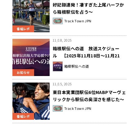
好記録連発！凄すぎた上尾ハーフか
ら箱根駅伝を占う～
TrackTownJPN
Track Town JPN
番組レポ
11/18, 2025
箱根駅伝への道 放送スケジュー
ル 【2025年11月18日～11月21
日】
箱根駅伝への道
お知らせ
11/15, 2025
東日本実業団駅伝6位MABPマーヴェ
リックから駅伝の奥深さを感じた～
TrackTownJPN
Track Town JPN
番組レポ