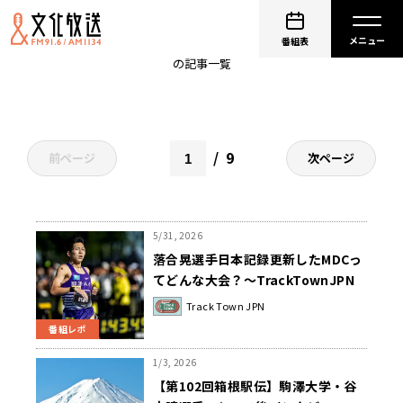
駒澤大学
番組表
の記事一覧
9
前ページ
次ページ
5/31, 2026
落合晃選手日本記録更新したMDCっ
てどんな大会？～TrackTownJPN
Track Town JPN
番組レポ
1/3, 2026
【第102回箱根駅伝】駒澤大学・谷