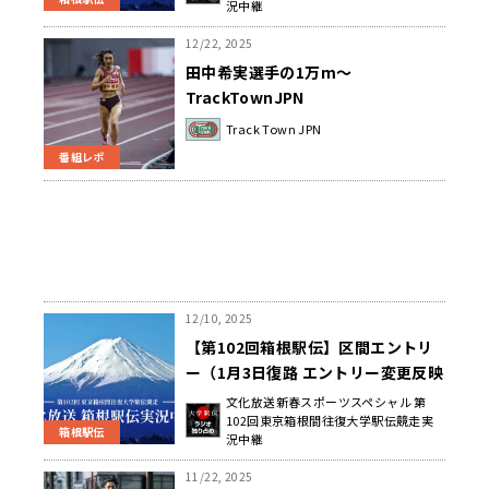
況中継
12/22, 2025
田中希実選手の1万m～
TrackTownJPN
Track Town JPN
番組レポ
12/10, 2025
【第102回箱根駅伝】区間エントリ
ー（1月3日復路 エントリー変更反映
済み）
文化放送新春スポーツスペシャル 第
102回東京箱根間往復大学駅伝競走実
箱根駅伝
況中継
11/22, 2025