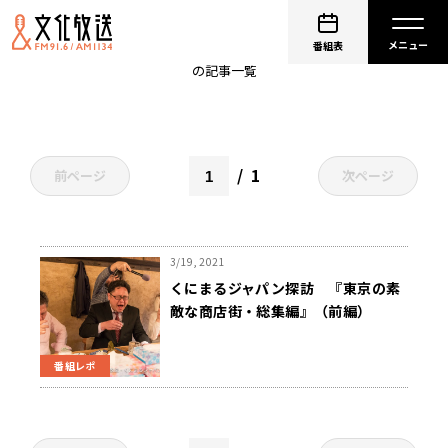
駱駝
番組表
の記事一覧
1
前ページ
次ページ
3/19, 2021
くにまるジャパン探訪 『東京の素
敵な商店街・総集編』（前編）
番組レポ