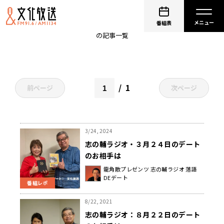
高砂や
番組表
の記事一覧
1
前ページ
次ページ
3/24, 2024
志の輔ラジオ・３月２４日のデート
のお相手は
龍角散プレゼンツ 志の輔ラジオ 落語
DEデート
番組レポ
8/22, 2021
志の輔ラジオ：８月２２日のデート