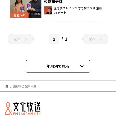
のお相手は
龍角散プレゼンツ 志の輔ラジオ 落語
DEデート
番組レポ
1
前ページ
次ページ
年月別で見る
2024年03月
高砂やの記事一覧
2021年08月