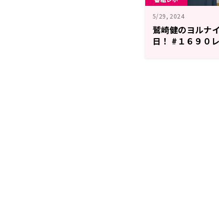
5/29, 2024
鷲崎健のヨルナ
日！ #１６９０