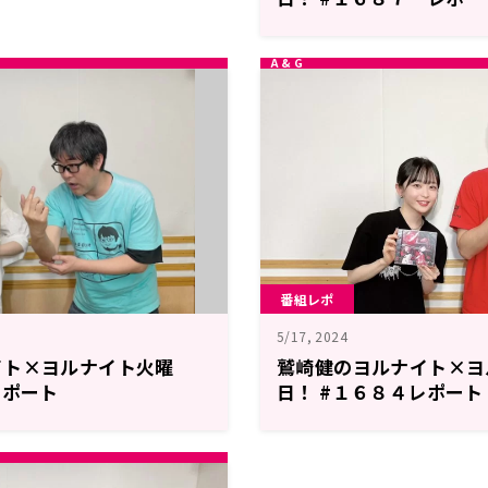
番組レポ
5/17, 2024
イト×ヨルナイト火曜
鷲崎健のヨルナイト×ヨ
レポート
日！ #１６８４レポート