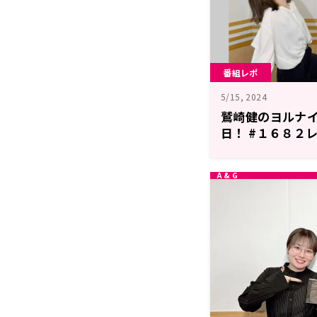
番組レポ
5/15, 2024
鷲崎健のヨルナ
日！ #１６８２