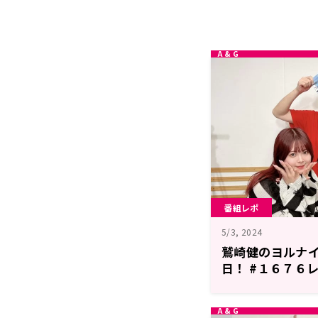
番組レポ
5/3, 2024
鷲崎健のヨルナ
日！ #１６７６