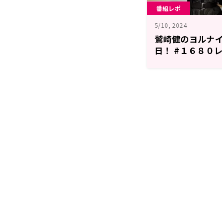
番組レポ
5/10, 2024
鷲崎健のヨルナ
日！ #１６８０