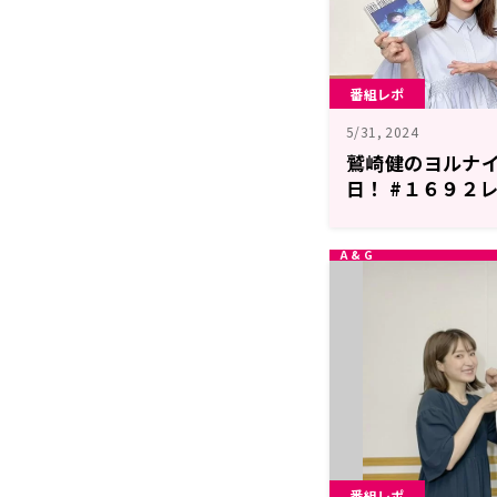
番組レポ
5/31, 2024
鷲崎健のヨルナ
日！ #１６９２
番組レポ