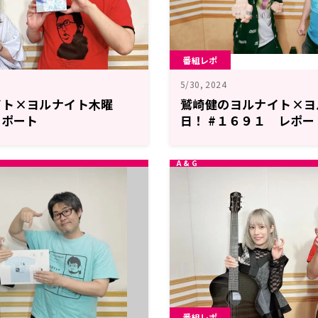
番組レポ
5/30, 2024
イト×ヨルナイト木曜
鷲崎健のヨルナイト×ヨ
レポート
日！ #１６９１ レポー
番組レポ