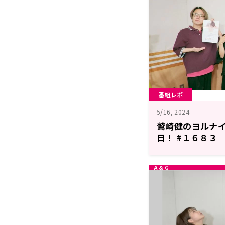
番組レポ
5/16, 2024
鷲崎健のヨルナ
日！ #１６８３