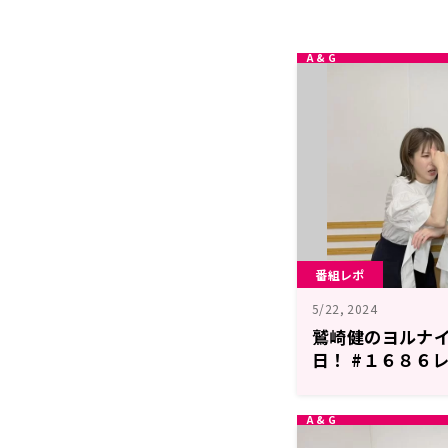
番組レポ
5/22, 2024
鷲崎健のヨルナ
日！ #１６８６