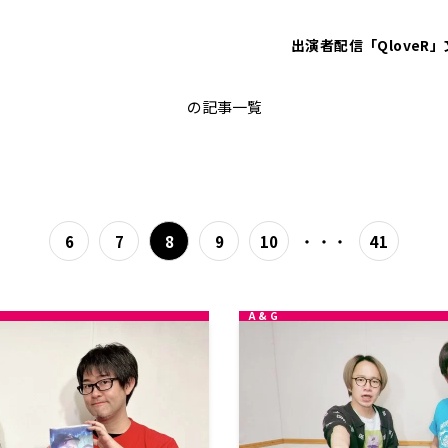
出演者
配信「QloveR」
鷲崎健
の記事一覧
・・・
6
7
8
9
10
41