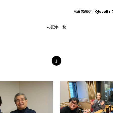
出演者
配信「QloveR」
３年Ｂ組金八先生
の記事一覧
1