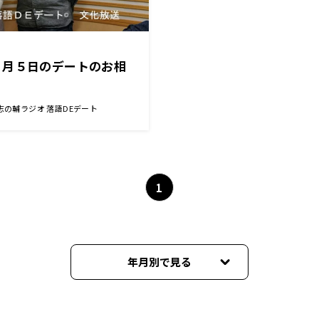
２月５日のデートのお相
志の輔ラジオ 落語DEデート
1
年月別で見る
2025年12月