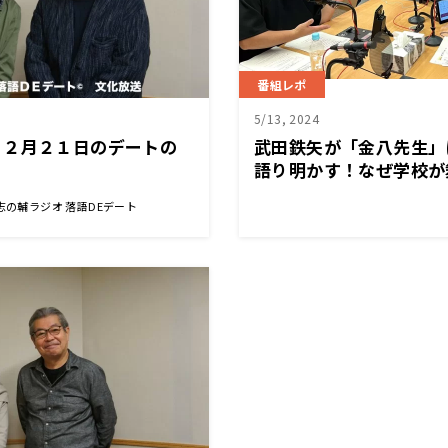
番組レポ
5/13, 2024
１２月２１日のデートの
武田鉄矢が「金八先生」
語り明かす！なぜ学校が
の理由は？
志の輔ラジオ 落語DEデート