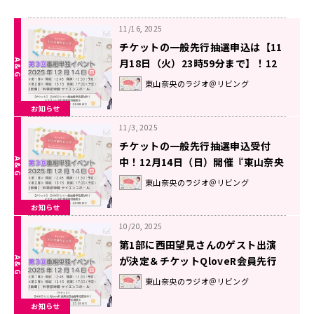
11/16, 2025
チケットの一般先行抽選申込は【11
月18日（火）23時59分まで】！12
月14日（日）開催『東山奈央のラジ
東山奈央のラジオ＠リビング
オ＠リビング』番組イベント
お知らせ
11/3, 2025
チケットの一般先行抽選申込受付
中！12月14日（日）開催『東山奈央
のラジオ＠リビング』番組イベント
東山奈央のラジオ＠リビング
お知らせ
10/20, 2025
第1部に西田望見さんのゲスト出演
が決定＆チケットQloveR会員先行
抽選申込受付中！12月14日（日）開
東山奈央のラジオ＠リビング
催『東山奈央のラジオ＠リビング』
お知らせ
番組イベント