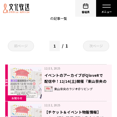
＠リビング
番組表
の記事一覧
1
前ページ
次ページ
12/15, 2025
イベントのアーカイブがQloveRで
配信中！12/14(土)開催『東山奈央の
ラジオ＠リビング』番組イベント
東山奈央のラジオ＠リビング
お知らせ
12/12, 2025
【チケット＆イベント物販情報】