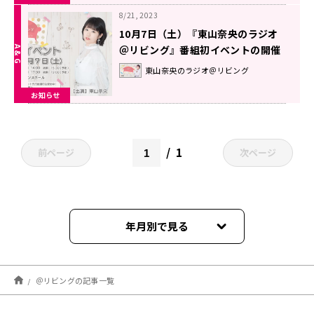
8/21, 2023
10月7日（土）『東山奈央のラジオ
＠リビング』番組初イベントの開催
が決定！＆チケット抽選申込受付
東山奈央のラジオ＠リビング
中！
お知らせ
1
前ページ
次ページ
年月別で見る
2025年12月
＠リビングの記事一覧
2025年11月