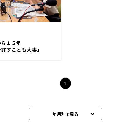
から１５年
分を許すことも大事」
1
年月別で見る