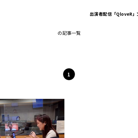
出演者
配信「QloveR」
ＧＧ佐藤
の記事一覧
1