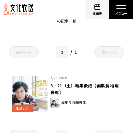
2026年アイスのトレンド
番組表
の記事一覧
1
前ページ
次ページ
3/21, 2026
3／21（土）編集後記【編集長 稲垣
吾郎】
編集長 稲垣吾郎
番組レポ