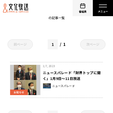
ANA・芝田浩二社長
番組表
の記事一覧
1
前ページ
次ページ
1/7, 2023
ニュースパレード「財界トップに聞
く」1月9日～11日放送
ニュースパレード
お知らせ