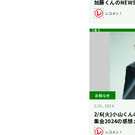
加藤くんのNEW
レコメン！
お知らせ
1/31, 2024
2/6(火)小山く
集会2024の感
レコメン！