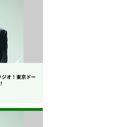
ロラジオ！東京ドー
！