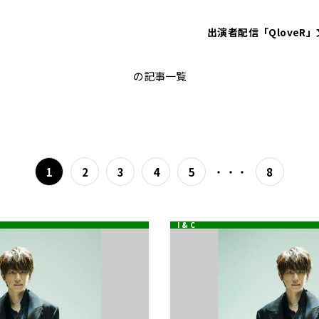
出演者
配信「QloveR」
KちゃんNEWS
の記事一覧
・・・
1
2
3
4
5
8