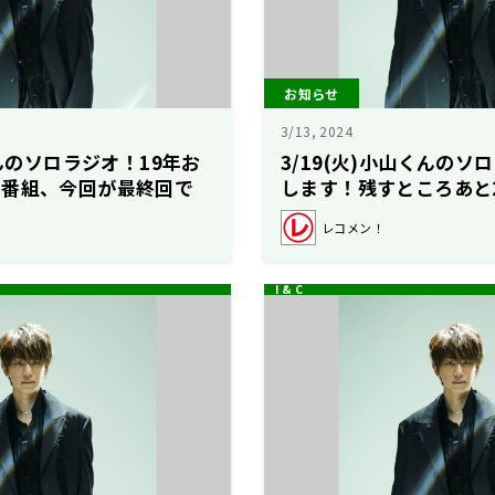
お知らせ
3/13, 2024
くんのソロラジオ！19年お
3/19(火)小山くんの
の番組、今回が最終回で
します！残すところあと
レコメン！