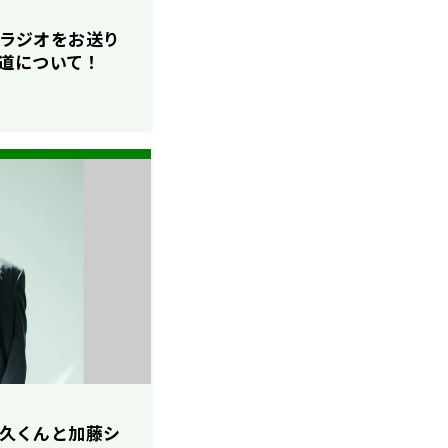
ソロラジオをお送り
道について！
田貴久くんと加藤シ