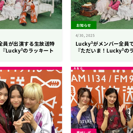
お知らせ
4/30, 2025
バー全員が出演する生放送特
Lucky²がメンバー全
『Lucky²のラッキート
『ただいま！Lucky²
vol.2～』8月7日
～復活版SP～』5月8日
番組レポ