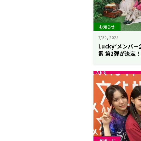
お知らせ
7/30, 2025
Lucky²メン
番 第2弾が決定！
ーク！～復活版SP 
（木）放送
番組レポ