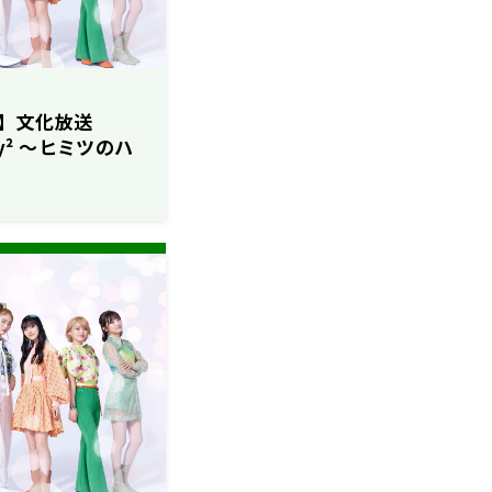
】文化放送
ucky² ～ヒミツのハ
22～