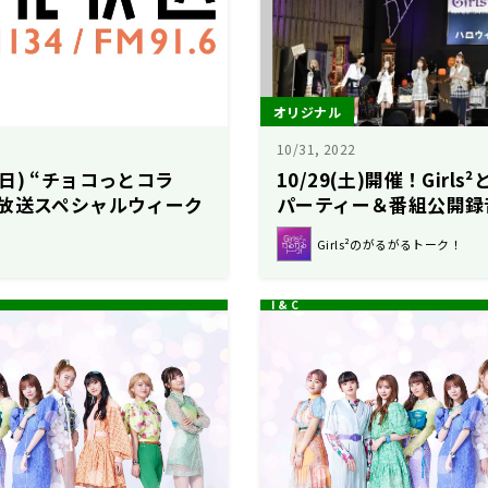
オリジナル
10/31, 2022
9(日) “チョコっとコラ
10/29(土)開催！Girls
放送スペシャルウィーク
パーティー＆番組公開録
presents Girls²とL
Girls²のがるがるトーク！
ロウィーンパーティー20
レポート