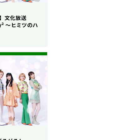
】文化放送
ucky² ～ヒミツのハ
22～