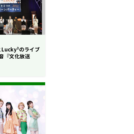
²とLucky²のライブ
音『文化放送
ucky² ～ヒミツのハ
22～』イベント