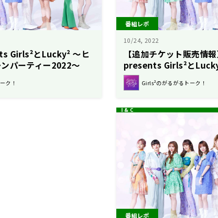
番組レポ
10/24, 2022
s Girls²とLucky² ～ヒ
【追加チケット販売情報
ンパーティー2022～
presents Girls²とL
ロウィーンパーティー20
トーク！
Girls²のがるがるトーク！
番組レポ