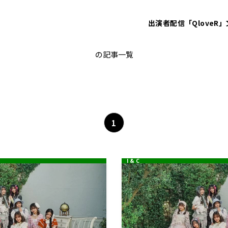
出演者
配信「QloveR」
Lucky²
の記事一覧
1