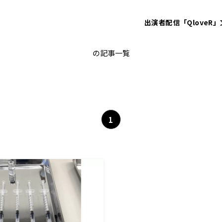
出演者
配信「QloveR」
mRNAワクチン
の記事一覧
1