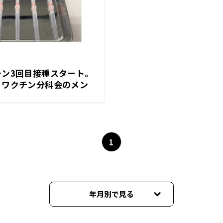
チン3回目接種スタート。
・ワクチン分科会のメン
が電話で生出演!
1
年月別で見る