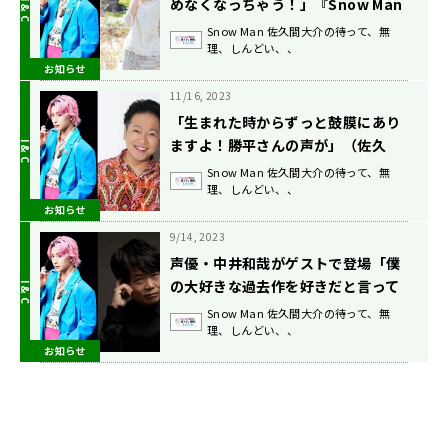
めなくなっちゃう！」『Snow Man
佐久間大介の待って、無理、しんど
Snow Man 佐久間大介の待って、無
理、しんどい、、
い、、』12/2放送
お知らせ
11/16, 2023
「生まれた時からずっと鼓膜にあり
ますよ！勝平さんの声が」（佐久
間） 『Snow Man佐久間大介の待っ
Snow Man 佐久間大介の待って、無
理、しんどい、、
て、無理、しんどい、、』 11/18放
お知らせ
送
9/14, 2023
声優・中井和哉がゲストで登場「僕
の大好きな過去作を好きだと言って
くれるし、浮かれるやら恐縮するや
Snow Man 佐久間大介の待って、無
理、しんどい、、
らで、変なテンションだったかも」
お知らせ
9/16放送『Snow Man佐久間大介の
待って、無理、しんどい、、』