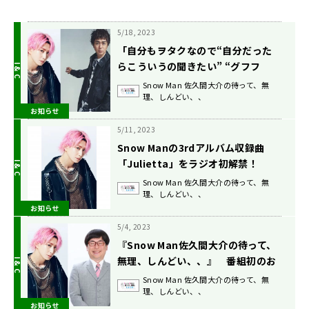
5/18, 2023
「自分もヲタクなので“自分だった
らこういうの聞きたい” “グフフ
♡”というのを…」ヒャダイン登場
Snow Man 佐久間大介の待って、無
理、しんどい、、
『Snow Man佐久間大介の待って、
お知らせ
無理、しんどい、、』5/20放送
5/11, 2023
Snow Manの3rdアルバム収録曲
「Julietta」をラジオ初解禁！
5/13(土)『Snow Man佐久間大介の
Snow Man 佐久間大介の待って、無
理、しんどい、、
待って、無理、しんどい、、』
お知らせ
5/4, 2023
『Snow Man佐久間大介の待って、
無理、しんどい、、』 番組初のお
笑い芸人ゲストに天津・向 「僕は
Snow Man 佐久間大介の待って、無
理、しんどい、、
ピンク髪を好きになる傾向があるん
お知らせ
です。なので、佐久間さんは基本推