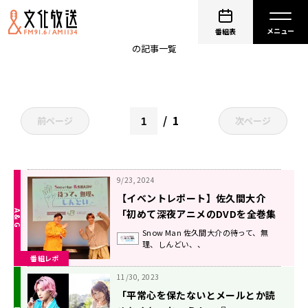
SnowMan佐久間大介
番組表
の記事一覧
1
前ページ
次ページ
9/23, 2024
【イベントレポート】佐久間大介
「初めて深夜アニメのDVDを全巻集
めたのが『とらドラ！』なんです。
Snow Man 佐久間大介の待って、無
理、しんどい、、
めちゃくちゃ泣ける！」 天津飯大
番組レポ
郎を迎えて『Snow Man 佐久間大介
のマテムり』第2回公開収録実施
11/30, 2023
「平常心を保たないとメールとか読