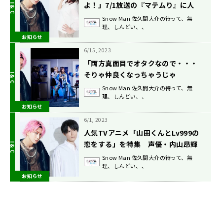
よ！」7/1放送の『マテムり』に人
気声優・三石琴乃が登場！！
Snow Man 佐久間大介の待って、無
理、しんどい、、
お知らせ
6/15, 2023
「両方真面目でオタクなので・・・
そりゃ仲良くなっちゃうじゃ
ん！」 6/17放送『マテムり』に女
Snow Man 佐久間大介の待って、無
理、しんどい、、
王蜂・アヴちゃんがゲストで登場
お知らせ
6/1, 2023
人気TVアニメ「山田くんとLv999の
恋をする」を特集 声優・内山昂輝
が登場 『Snow Man佐久間大介の待
Snow Man 佐久間大介の待って、無
理、しんどい、、
って、無理、しんどい、、』6/3放
お知らせ
送