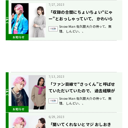
崎愛生がゲスト 8/12(土)放送
7/27, 2023
「収録の合間にちょいちょい“にゃ
ー”とおっしゃっていて、 かわいら
しい口癖だなぁと思いました。オフ
Snow Man 佐久間大介の待って、無
理、しんどい、、
でもアイドル…！」声優・阿澄佳奈
お知らせ
がゲスト 『Snow Man佐久間大介
の待って、無理、しんどい、、』
7/29(土)放送
7/13, 2023
「ファン目線で“さっくん”と呼ばせ
ていただいていたので、 過去経験が
ないくらいにドキドキしておりまし
Snow Man 佐久間大介の待って、無
理、しんどい、、
た」声優・三木眞一郎が登場
お知らせ
『Snow Man佐久間大介の待って、
無理、しんどい、、』7/15(土)放送
6/29, 2023
「聞いてくれないとマジ おしおき