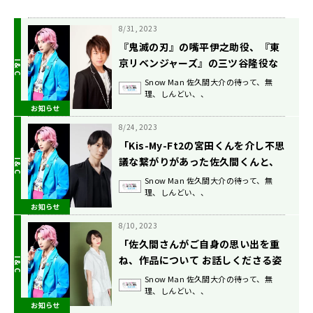
8/31, 2023
『鬼滅の刃』の嘴平伊之助役、『東
京リベンジャーズ』の三ツ谷隆役な
どでお馴染み 声優・松岡禎丞が登
Snow Man 佐久間大介の待って、無
理、しんどい、、
場！『Snow Man佐久間大介の待っ
お知らせ
て、無理、しんどい、、』9/2放送
8/24, 2023
「Kis-My-Ft2の宮田くんを介し不思
議な繋がりがあった佐久間くんと、
ついに邂逅する日が!!」『Snow
Snow Man 佐久間大介の待って、無
理、しんどい、、
Man佐久間大介の待って、無理、し
お知らせ
んどい、、』声優・島﨑信長がゲス
ト 8/26(土)放送
8/10, 2023
「佐久間さんがご自身の思い出を重
ね、作品について お話しくださる姿
に、たくさん元気をいただきまし
Snow Man 佐久間大介の待って、無
理、しんどい、、
た」『Snow Man佐久間大介の待っ
お知らせ
て、無理、しんどい、、』声優・豊