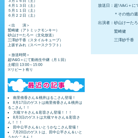
３月１６日（土）
４月１３日（土）
　放送日：超
!A&G
＋に
５月１１日（土）
　　　　　＊その他の週
６月２２日（土）
　出演者：砂山けーたろ
＜出 演＞
鷲崎健（アトミックモンキー）
　　　　　鷲崎健　　　
砂山けーたろー（文化放送）
三澤紗千香（スタイルキューブ）
　　　　　三澤紗千香
上坂すみれ（スペースクラフト）
＜放送時間＞
超!A&G＋にて動画生中継（月１回）
土曜日 13:00～15:00
※リピート有り
南里侑香さん＆桃井はるこさん登場！
8月17日のゲストは南里侑香さん＆桃井は
るこさん！！
大槻マキさん＆彩音さん登場！！！
8月3日のゲストは大槻マキさん＆彩音さ
ん！！！
田中公平さん＆いとうかなこさん登場！
7月20日のゲストは、田中公平さん＆いと
うかなこさん！