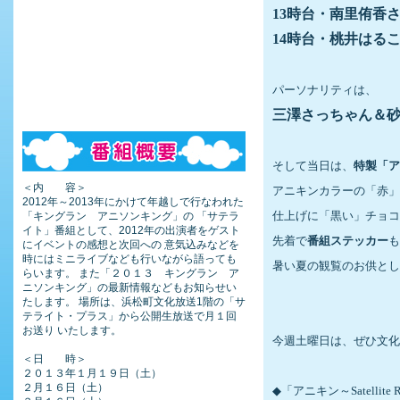
13時台・南里侑香
14時台・桃井はる
パーソナリティは、
三澤さっちゃん＆
そして当日は、
特製「ア
＜内 容＞
アニキンカラーの「赤」
2012年～2013年にかけて年越しで行なわれた
「キングラン アニソンキング」の 「サテラ
仕上げに「黒い」チョコ
イト」番組として、2012年の出演者をゲスト
先着で
番組ステッカー
も
にイベントの感想と次回への 意気込みなどを
時にはミニライブなども行いながら語っても
暑い夏の観覧のお供とし
らいます。 また「２０１３ キングラン ア
ニソンキング」の最新情報などもお知らせい
たします。 場所は、浜松町文化放送1階の「サ
テライト・プラス」から公開生放送で月１回
お送り いたします。
今週土曜日は、ぜひ文化
＜日 時＞
２０１３年１月１９日（土）
２月１６日（土）
◆
「アニキン～
Satellite 