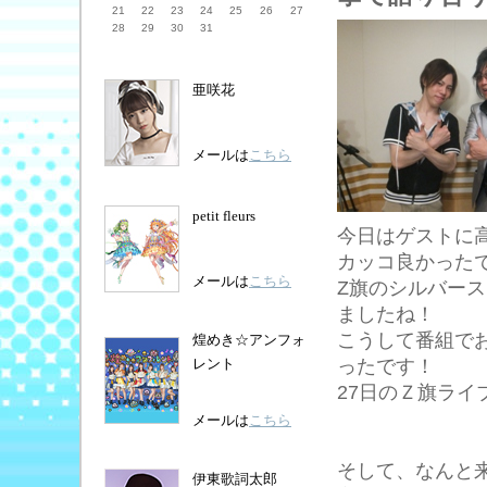
21
22
23
24
25
26
27
28
29
30
31
亜咲花
メールは
こちら
petit fleurs
今日はゲストに
カッコ良かったで
メールは
こちら
Z旗のシルバー
ましたね！
こうして番組で
煌めき☆アンフォ
ったです！
レント
27日のＺ旗ライ
メールは
こちら
そして、なんと
伊東歌詞太郎