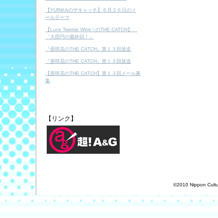
【YURiKAのザキャッチ】６月２６日のメ
ールテーマ
【Luce Twinkle Wink☆のTHE CATCH】
「大団円の最終回！」
『亜咲花のTHE CATCH』第１３回放送
『亜咲花のTHE CATCH』第１３回放送
【亜咲花のTHE CATCH】第１３回メール募
集
【リンク】
©2010 Nippon Cultur