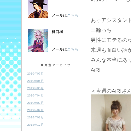
メールは
こちら
あっアシスタン
三輪っち
樋口楓
男性にモテるの
来週も面白い話
メールは
こちら
みんな本当にあり
◆月別アーカイブ
AiRI
2019年07月
2019年06月
2019年05月
＜今週のAiRIさ
2019年04月
2019年03月
2019年02月
2019年01月
2018年12月