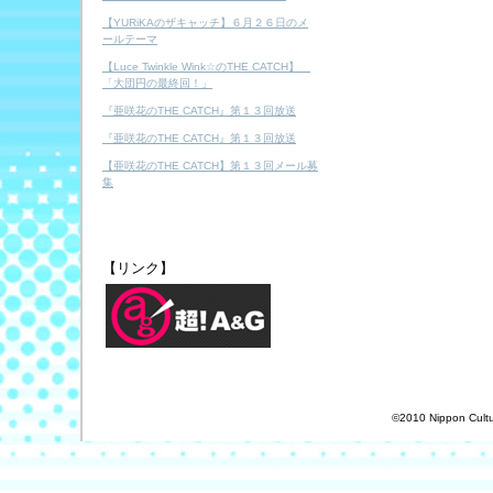
【YURiKAのザキャッチ】６月２６日のメ
ールテーマ
【Luce Twinkle Wink☆のTHE CATCH】
「大団円の最終回！」
『亜咲花のTHE CATCH』第１３回放送
『亜咲花のTHE CATCH』第１３回放送
【亜咲花のTHE CATCH】第１３回メール募
集
【リンク】
©2010 Nippon Cultur