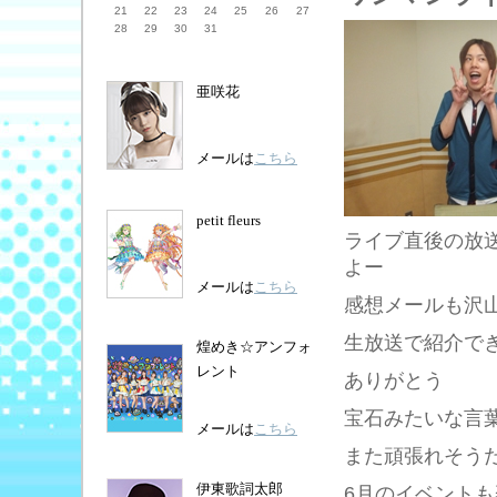
21
22
23
24
25
26
27
28
29
30
31
亜咲花
メールは
こちら
petit fleurs
ライブ直後の放
よー
メールは
こちら
感想メールも沢
生放送で紹介で
煌めき☆アンフォ
レント
ありがとう
宝石みたいな言
メールは
こちら
また頑張れそう
伊東歌詞太郎
6月のイベントも楽