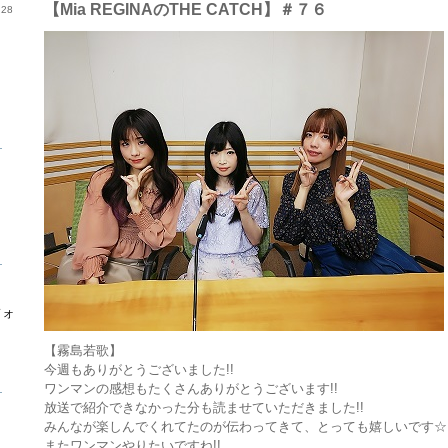
【Mia REGINAのTHE CATCH】＃７６
28
ら
ら
フォ
【霧島若歌】
今週もありがとうございました!!
ら
ワンマンの感想もたくさんありがとうございます!!
放送で紹介できなかった分も読ませていただきました!!
みんなが楽しんでくれてたのが伝わってきて、とっても嬉しいです☆
またワンマンやりたいですね!!