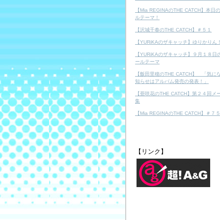
【Mia REGINAのTHE CATCH】本日
ルテーマ！
【沢城千春のTHE CATCH】＃５１
【YURiKAのザキャッチ】ゆりかりん
【YURiKAのザキャッチ】９月１８日
ールテーマ
【飯田里穂のTHE CATCH】 「気に
知らせはアルバム発売の発表！」
【亜咲花のTHE CATCH】第２４回メ
集
【Mia REGINAのTHE CATCH】＃７
【リンク】