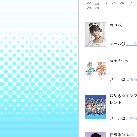
22
23
24
25
26
27
29
30
亜咲花
メールは
こち
petit fleurs
メールは
こち
煌めき☆アン
レント
メールは
こち
伊東歌詞太郎