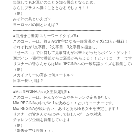
失敗してもお互いのことを知る機会となるため、
さらにプラスへ働くこととなるでしょう！！
（例）
みそ汁の具といえば？
ヨーロッパの国といえば？
---------------------------------------------------------------------------
●目指せご褒美!スリーワードクイズ!!●
このコーナーは、答えが3文字になる一般常識クイズに3人が挑戦！
それぞれが1文字目、2文字目、3文字目を担当し、
「せーの…」で回答して見事答えが出来上がったらポイントゲット！
30ポイント獲得で番組からご褒美がもらえる！！というコーナーで
リスナーの皆さんからはMia REGINAへの一般常識クイズを募集し
（例）
スカイツリーの高さは何メートル？
日本一長い川は？
---------------------------------------------------------------------------
●Mia REGINAの○○女王決定戦!!●
このコーナーは、色んなゲームやチャレンジ企画を行い、
Mia REGINAの中でNo.1を決める！！というコーナーです。
Mia REGINAが競い合い、ありとあらゆる女王を決定します！
リスナーの皆さんからはやって欲しいゲームや対決、
チャレンジ企画を募集しています!
（例）
「滑舌女王決定戦！！」