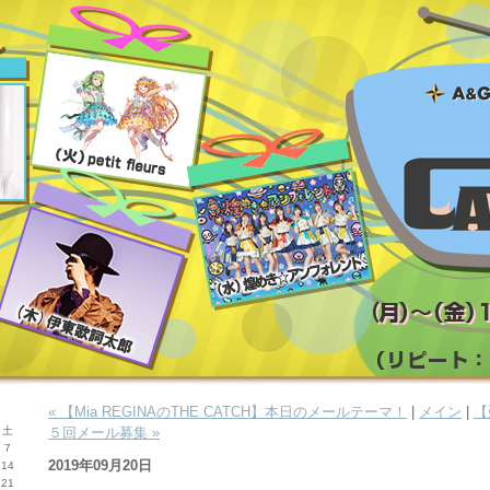
« 【Mia REGINAのTHE CATCH】本日のメールテーマ！
|
メイン
|
【
土
５回メール募集 »
7
2019年09月20日
14
21