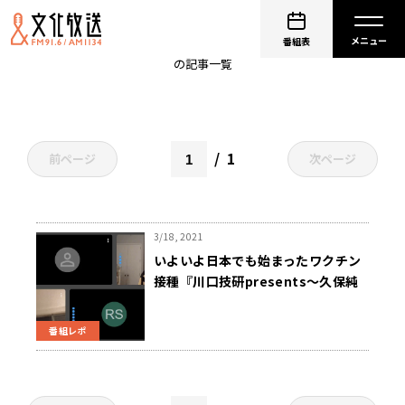
マウントサイナイ医科大学
番組表
の記事一覧
1
前ページ
次ページ
3/18, 2021
いよいよ日本でも始まったワクチン
接種『川口技研presents～久保純
子 My Sweet Home』
番組レポ