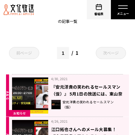
安元洋貴
番組表
の記事一覧
1
前ページ
次ページ
4/30, 2021
『安元洋貴の笑われるセールスマン
（仮）』 5月1日の放送には、東山奈
央さんがゲストに登場！
安元洋貴の笑われるセールスマン
（仮）
お知らせ
4/26, 2021
江口拓也さんへのメール大募集！