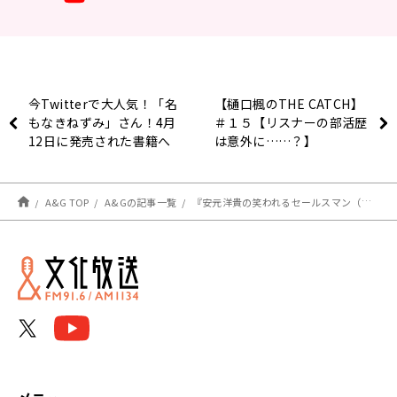
今Twitterで大人気！「名
【樋口楓のTHE CATCH】
もなきねずみ」さん！4月
＃１５【リスナーの部活歴
12日に発売された書籍へ
は意外に……？】
の思いとは
A&G TOP
A&Gの記事一覧
『安元洋貴の笑われるセールスマン（仮）』 4月17日の放送には、小林千晃さんがゲストに登場！