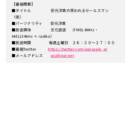
【番組概要】
■タイトル 安元洋貴の笑われるセールスマン
（仮）
■パーソナリティ 安元洋貴
■放送媒体 文化放送 （FM91.6MHz・
AM1134kHz ＋ radiko）
■放送時間 毎週土曜日 ２６：３０～２７：００
■番組Twitter
https://twitter.com/warasale_qr
■メールアドレス
ws@joqr.net