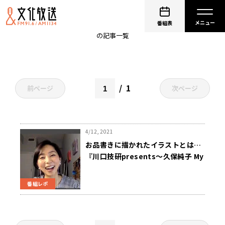
結婚記念日
番組表
の記事一覧
1
前ページ
次ページ
4/12, 2021
お品書きに描かれたイラストとは…
『川口技研presents～久保純子 My
Sweet Home』
番組レポ