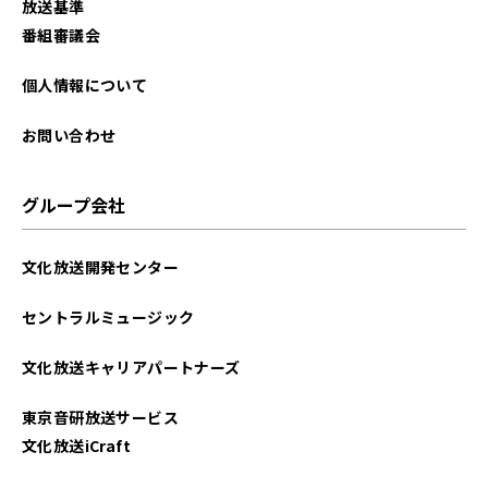
放送基準
2023年10月
番組審議会
2023年08月
個人情報について
2023年07月
お問い合わせ
2023年06月
グループ会社
2023年03月
文化放送開発センター
2023年02月
セントラルミュージック
2023年01月
文化放送キャリアパートナーズ
2022年12月
東京音研放送サービス
2022年11月
文化放送iCraft
2022年10月