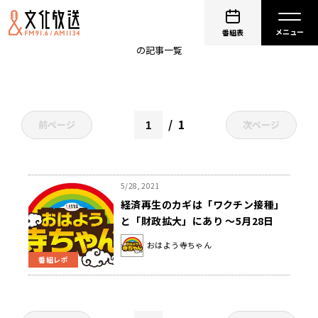
会田卓司
番組表
の記事一覧
1
前ページ
次ページ
5/28, 2021
経済再生のカギは「ワクチン接種」
と「財政拡大」にあり ～5月28日
「おはよう寺ちゃん」
おはよう寺ちゃん
番組レポ