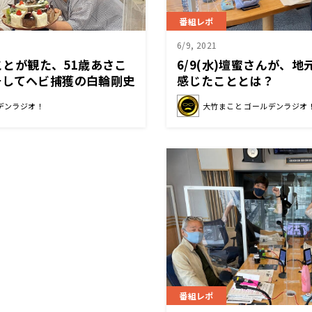
番組レポ
6/9, 2021
まことが観た、51歳あさこ
6/9(水)壇蜜さんが、
そしてヘビ捕獲の白輪剛史
感じたこととは？
奮！
デンラジオ！
大竹まこと ゴールデンラジオ
番組レポ