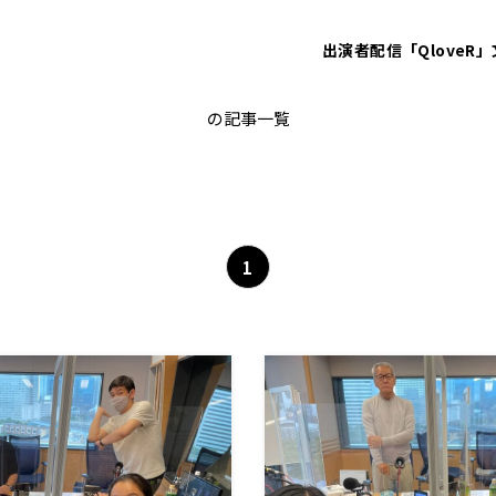
出演者
配信「QloveR」
ゴールデンラジオ
の記事一覧
1