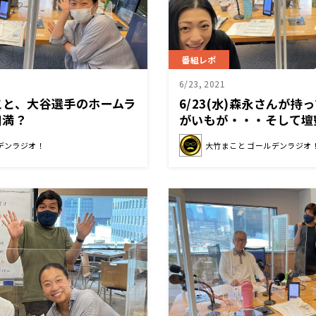
番組レポ
6/23, 2021
まこと、大谷選手のホームラ
6/23(水)森永さんが
円満？
がいもが・・・そして壇
モの名前をささやく？
デンラジオ！
大竹まこと ゴールデンラジオ