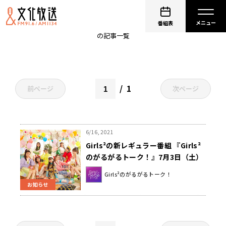
増田來亜
番組表
の記事一覧
1
前ページ
次ページ
6/16, 2021
Girls²の新レギュラー番組 『Girls²
のがるがるトーク！』7月3日（土）
午後6時からスタート！
Girls²のがるがるトーク！
お知らせ