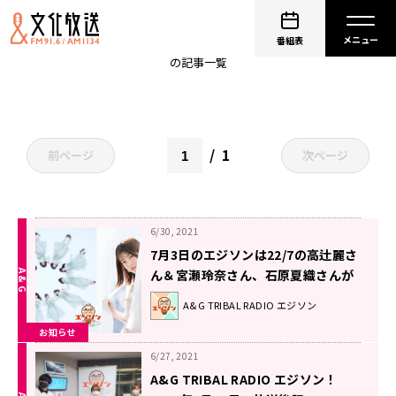
天﨑滉平
番組表
の記事一覧
1
前ページ
次ページ
6/30, 2021
7月3日のエジソンは22/7の高辻麗さ
ん＆宮瀬玲奈さん、石原夏織さんが
登場！岡本信彦さんの新番組も開
A&G TRIBAL RADIO エジソン
始！
お知らせ
6/27, 2021
A&G TRIBAL RADIO エジソン！