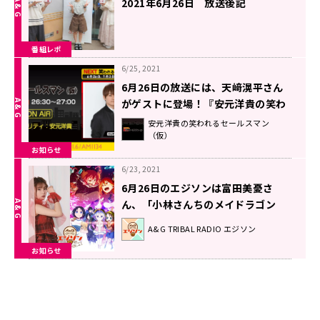
2021年6月26日 放送後記
番組レポ
6/25, 2021
6月26日の放送には、天﨑滉平さん
がゲストに登場！『安元洋貴の笑わ
れるセールスマン（仮）』
安元洋貴の笑われるセールスマン
（仮）
お知らせ
6/23, 2021
6月26日のエジソンは富田美憂さ
ん、「小林さんちのメイドラゴン
S」から桑原由気さん＆長縄まりあ
A&G TRIBAL RADIO エジソン
さん登場！
お知らせ