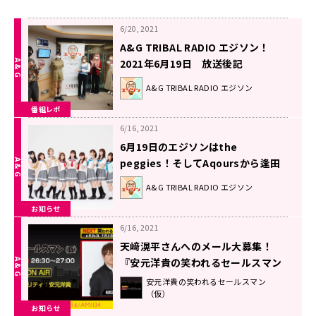
6/20, 2021
A&G TRIBAL RADIO エジソン！
2021年6月19日 放送後記
A&G TRIBAL RADIO エジソン
番組レポ
6/16, 2021
6月19日のエジソンはthe
peggies！そしてAqoursから逢田
梨香子さん＆鈴木愛奈さんが登場♪
A&G TRIBAL RADIO エジソン
お知らせ
6/16, 2021
天﨑滉平さんへのメール大募集！
『安元洋貴の笑われるセールスマン
（仮）』
安元洋貴の笑われるセールスマン
（仮）
お知らせ